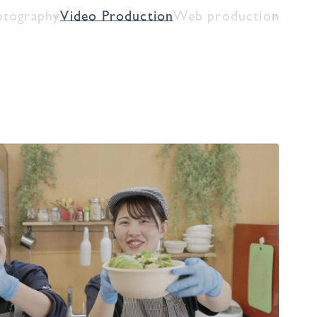
otography
Video Production
Web production