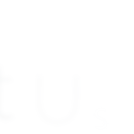
t
U
s