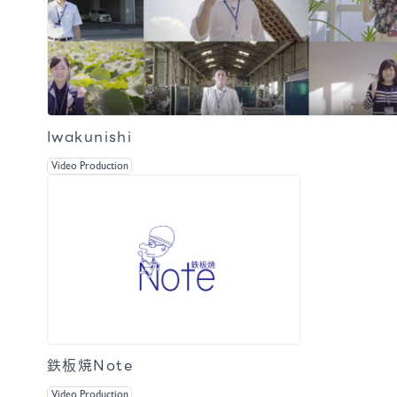
#Video
Iwakunishi
Video Production
鉄板焼Note
Video Production