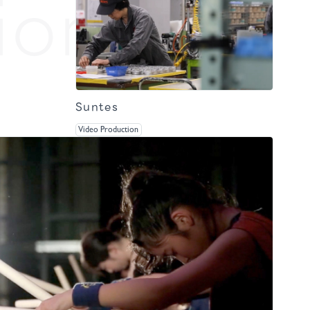
ion
Suntes
Video Production