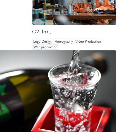
C2 Inc.
Logo Design
Photography
Video Production
Web production