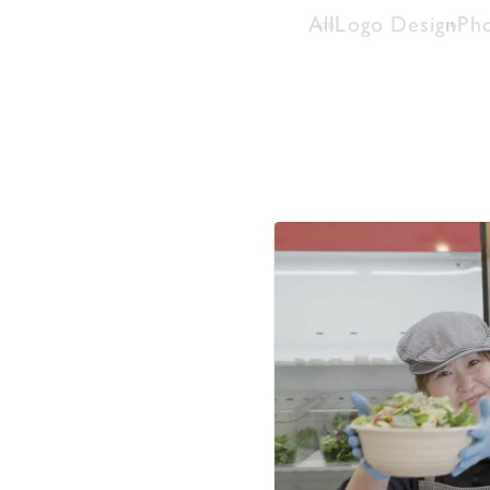
All
Logo Design
Ph