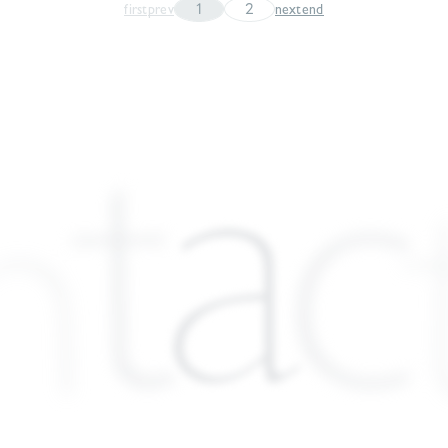
1
2
first
prev
next
end
a
c
t
n