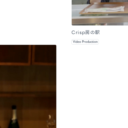
Crisp房の駅
Video Production